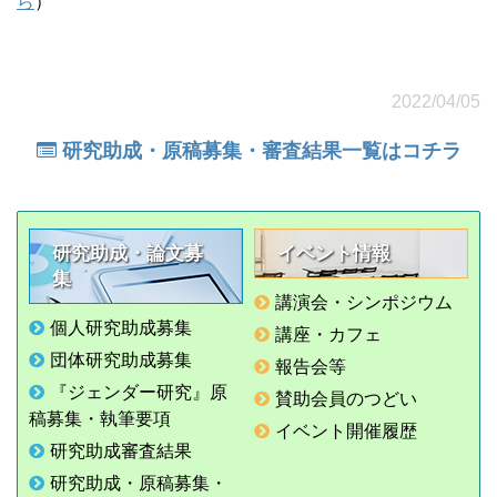
ら
）
2022/04/05
研究助成・原稿募集・審査結果一覧はコチラ
研究助成・論文募
イベント情報
集
講演会・シンポジウム
個人研究助成募集
講座・カフェ
団体研究助成募集
報告会等
『ジェンダー研究』原
賛助会員のつどい
稿募集・執筆要項
イベント開催履歴
研究助成審査結果
研究助成・原稿募集・