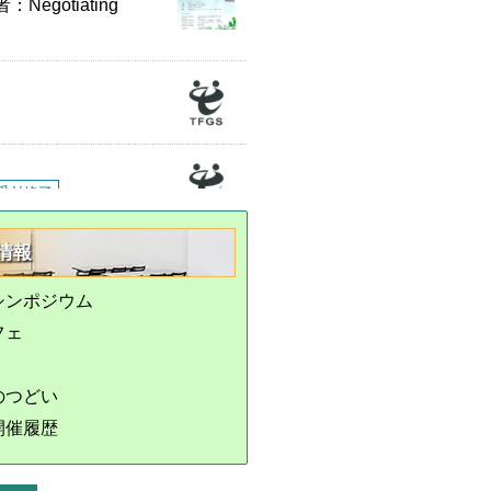
gotiating
受付終了
情報
受付終了
シンポジウム
フェ
のつどい
開催履歴