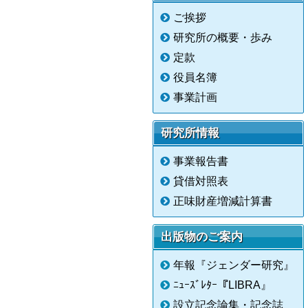
ご挨拶
研究所の概要・歩み
定款
役員名簿
事業計画
研究所情報
事業報告書
貸借対照表
正味財産増減計算書
出版物のご案内
年報『ジェンダー研究』
ﾆｭｰｽﾞﾚﾀｰ『LIBRA』
設立記念論集・記念誌