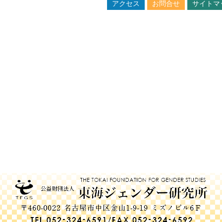
2026/03/30
アクセス
お問合せ
サイトマ
「女性参政権行使80年記念シンポジウム」 （主催(公財) 
政治センタ―）のご案内
2026/03/17
ニューズレター『LIBRA』86号を発行しました
2025/12/18
2025年度ジェンダー問題講座「天皇制と性差別」を開催し
2025/12/02
年末年始のお休み
2025/10/06
2025年度 賛助会員のつどい(公開)「映画『SHE SAID/
け』上映と解説」を開催します—–受付終了しました。
2025/10/01
『ジェンダー研究』第28号の原稿を募集します—–受付終