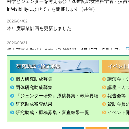
科学とジェンダーを考える会「20世紀の女性科学者・技術者：Ne
In/visibilityによせて」を開催します（共催）
2026/04/02
本年度事業計画を更新しました
2026/03/31
個人研究を助成します（受付期間 4月15日～5月末日）
2026/03/31
研究助成・論文募集
イベント
団体研究を助成します（受付期間 4月15日～5月末日）
個人研究助成募集
講演会・
2026/03/31
団体研究助成募集
講座・カ
『ジェンダー研究』第29号の原稿を募集します
募集開始
『ジェンダー研究』原稿募集・執筆要項
報告会等
研究助成審査結果
賛助会員
2026/03/31
研究助成・原稿募集・審査結果一覧
イベント
『ジェンダー研究』第28号を発行しました