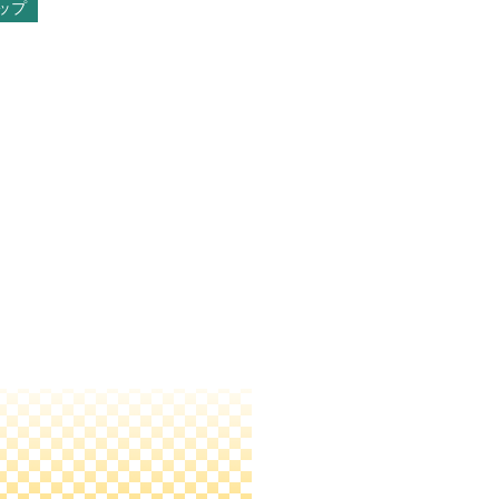
ップ
市川房枝記念会女性と
ます
受付終了
シー・セッドその名を暴
了
受付終了