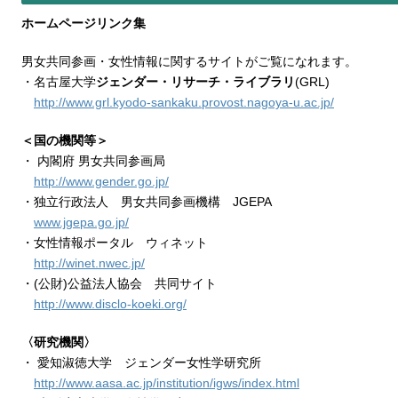
ホームページリンク集
男女共同参画・女性情報に関するサイトがご覧になれます。
・名古屋大学
ジェンダー・リサーチ・ライブラリ
(GRL)
http://www.grl.kyodo-sankaku.provost.nagoya-u.ac.jp/
＜国の機関等＞
・ 内閣府 男女共同参画局
http://www.gender.go.jp/
・独立行政法人 男女共同参画機構 JGEPA
www.jgepa.go.jp/
・女性情報ポータル ウィネット
http://winet.nwec.jp/
・(公財)公益法人協会 共同サイト
http://www.disclo-koeki.org/
〈研究機関〉
・ 愛知淑徳大学 ジェンダー女性学研究所
http://www.aasa.ac.jp/institution/igws/index.html