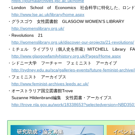
https://journalarchives.jisc.ac.uk/home
・London School of Economics 社会科学に特化した
http://www.lse.ac.uk/library/home.aspx
・グラスゴウ 女性図書館 GLASGOW WOMEN’S LIBRARY
http://womenslibrary.org.uk/
・Revolutions 21
http://womenslibrary.org.uk/discover-our-projects/21-revolutions/
・ミチェル ライブラリ（個人史を所蔵）MITCHELL Library FAM
http://www.glasgowfamilyhistory.org.uk/Pages/Home.aspx
・シドニー大学 フーチャー フェミニスト アーカイブ
http://sydney.edu.au/sca/galleries-events/future-feminist-archive
・フェミニスト アーカイブス
http://www.feminist-archives.leeds.ac.uk/
・オーストラリア国立図書館Trove
Suzanne Hildenbrand編集 女性図書・アーカイブス
http://trove.nla.gov.au/work/18338653?selectedversion=NBD35
研究助成・論文募集
イベント