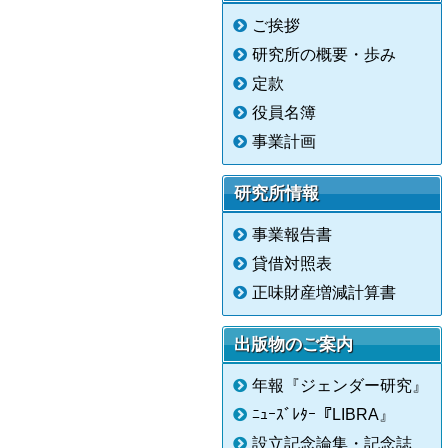
ご挨拶
研究所の概要・歩み
定款
役員名簿
事業計画
研究所情報
事業報告書
貸借対照表
正味財産増減計算書
出版物のご案内
年報『ジェンダー研究』
ﾆｭｰｽﾞﾚﾀｰ『LIBRA』
設立記念論集・記念誌