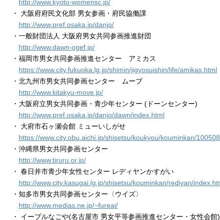
http://www.kyoto-womensc.jp/
・ 大阪府府民文化部 男女参画・府民協働課
http://www.pref.osaka.jp/danjo/
・一般財団法人 大阪府男女共同参画推進財団
http://www.dawn-ogef.jp/
・福岡市男女共同参画推進センター アミカス
https://www.city.fukuoka.lg.jp/shimin/jigyosuishin/life/amikas.html
・北九州市男女共同参画センター ムーブ
http://www.kitakyu-move.jp/
・大阪府立男女共同参画・青少年センター (ドーンセンター)
http://www.pref.osaka.jp/danjo/dawn/index.html
・ 大府市石ヶ瀬会館 ミューいしがせ
https://www.city.obu.aichi.jp/shisetsu/koukyou/kouminkan/100508
・沖縄県男女共同参画センター
http://www.tiruru.or.jp/
・ 春日井市青少年女性センター レディヤンかすがい
http://www.city.kasugai.lg.jp/shisetsu/kouminkan/rediyan/index.ht
・知多市男女共同参画センター〈ウイズ〉
http://www.medias.ne.jp/~fureai/
・ イーブルなごや(名古屋市 男女平等参画推進センター・女性会館)