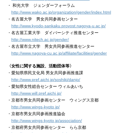
・ 和光大学 ジェンダーフォーラム
http://www.wako.ac.jp/organization/gender/index.html
・名古屋大学 男女共同参画センター
http://www.kyodo-sankaku.provost.nagoya-u.ac.jp/
・名古屋工業大学 ダイバーシティ推進センター
http://www.nitech.ac.jp/gender/
・名古屋市立大学 男女共同参画推進センター
http://www.nagoya-cu.ac.jp/affiliate/facilities/gender
〈女性に関する施設、活動団体等〉
・愛知県県民文化局 男女共同参画推進課
http://www.pref.aichi.jp/soshiki/danjo/
・愛知県女性総合センター ウィルあいち
http://www.will.pref.aichi.jp/
・京都市男女共同参画センター ウィングス京都
http://www.wings-kyoto.jp/
・京都市男女共同参画推進協会
http://www.wings-kyoto.jp/association/
・京都府男女共同参画センター らら京都