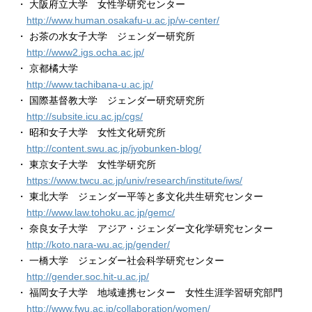
・ 大阪府立大学 女性学研究センター
http://www.human.osakafu-u.ac.jp/w-center/
・ お茶の水女子大学 ジェンダー研究所
http://www2.igs.ocha.ac.jp/
・ 京都橘大学
http://www.tachibana-u.ac.jp/
・ 国際基督教大学 ジェンダー研究研究所
http://subsite.icu.ac.jp/cgs/
・ 昭和女子大学 女性文化研究所
http://content.swu.ac.jp/jyobunken-blog/
・ 東京女子大学 女性学研究所
https://www.twcu.ac.jp/univ/research/institute/iws/
・ 東北大学 ジェンダー平等と多文化共生研究センター
http://www.law.tohoku.ac.jp/gemc/
・ 奈良女子大学 アジア・ジェンダー文化学研究センター
http://koto.nara-wu.ac.jp/gender/
・ 一橋大学 ジェンダー社会科学研究センター
http://gender.soc.hit-u.ac.jp/
・ 福岡女子大学 地域連携センター 女性生涯学習研究部門
http://www.fwu.ac.jp/collaboration/women/