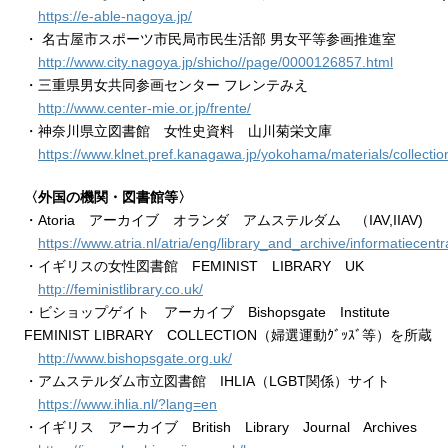
https://e-able-nagoya.jp/
・ 名古屋市スポーツ市民局市民生活部 男女平等参画推進室
http://www.city.nagoya.jp/shicho//page/0000126857.html
・三重県男女共同参画センター フレンテみえ
http://www.center-mie.or.jp/frente/
・神奈川県立図書館 女性史資料 山川菊栄文庫
https://www.klnet.pref.kanagawa.jp/yokohama/materials/collectio
〈外国の機関・図書館等〉
・Atoria アーカイブ オランダ アムステルダム （IAV,IIAV)
https://www.atria.nl/atria/eng/library_and_archive/informatiecentr
・イギリスの女性図書館 FEMINIST LIBRARY UK
http://feministlibrary.co.uk/
・ビショップゲイト アーカイブ Bishopsgate Institute
FEMINIST LIBRARY COLLECTION（婦選運動ｸﾞｯｽﾞ等）を所蔵
http://www.bishopsgate.org.uk/
・アムステルダム市立図書館 IHLIA（LGBT関係）サイト
https://www.ihlia.nl/?lang=en
・イギリス アーカイブ British Library Journal Archives