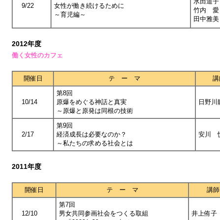
水田道子
9/22
女性が働き続けるために
竹内 愛
～育児編～
田中雅美
2012年度
働く女性のカフェ
開催日
テ ー マ
講
第8回
10/14
原爆をめぐる神話と真実
日野川
～原爆と原発は同根の技術
第9回
2/17
経済成長は必要なのか？
安川 
～私たちの求める社会とは
2011年度
開催日
テ ー マ
講師
第7回
12/10
男女共同参画社会をつくる取組
井上侑子