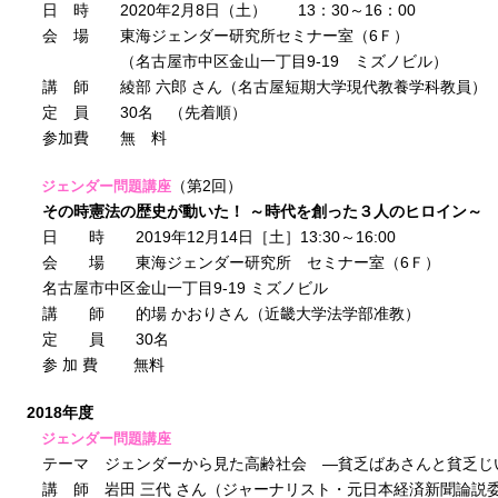
日 時 2020年2月8日（土） 13：30～16：00
会 場 東海ジェンダー研究所セミナー室（6Ｆ）
（名古屋市中区金山一丁目9-19 ミズノビル）
講 師 綾部 六郎 さん（名古屋短期大学現代教養学科教員）
定 員 30名 （先着順）
参加費 無 料
（第2回）
ジェンダー問題講座
その時憲法の歴史が動いた！ ～時代を創った３人のヒロイン～
日 時 2019年12月14日［土］13:30～16:00
会 場 東海ジェンダー研究所 セミナー室（6Ｆ）
名古屋市中区金山一丁目9-19 ミズノビル
講 師 的場 かおりさん（近畿大学法学部准教）
定 員 30名
参 加 費 無料
2018年度
ジェンダー問題講座
テーマ ジェンダーから見た高齢社会 ―貧乏ばあさんと貧乏じ
講 師 岩田 三代 さん（ジャーナリスト・元日本経済新聞論説