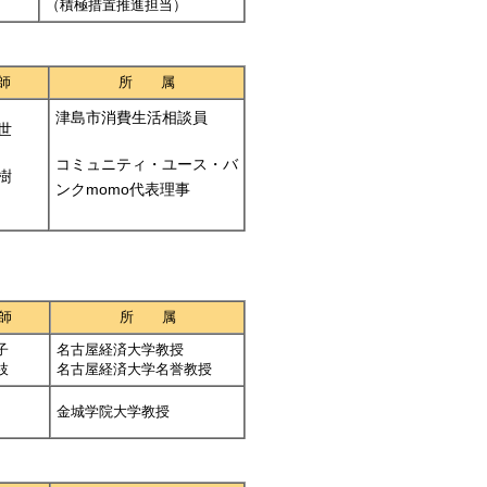
（積極措置推進担当）
師
所 属
津島市消費生活相談員
世
コミュニティ・ユース・バ
樹
ンクmomo代表理事
師
所 属
子
名古屋経済大学教授
枝
名古屋経済大学名誉教授
金城学院大学教授