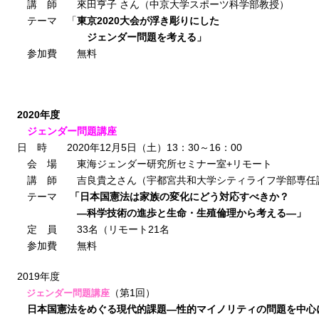
講 師 來田亨子 さん（中京大学スポーツ科学部教授）
テーマ 「
東京2020大会が浮き彫りにした
ジェンダー問題を考える」
参加費 無料
2020年度
ジェンダー問題講座
日 時 2020年12月5日（土）13：30～16：00
会 場 東海ジェンダー研究所セミナー室+リモート
講 師 吉良貴之さん（宇都宮共和大学シティライフ学部専任
テーマ
「日本国憲法は家族の変化にどう対応すべきか？
―科学技術の進歩と生命・生殖倫理から考える―」
定 員 33名（リモート21名
参加費 無料
2019年度
（第1回）
ジェンダー問題講座
日本国憲法をめぐる現代的課題―性的マイノリティの問題を中心