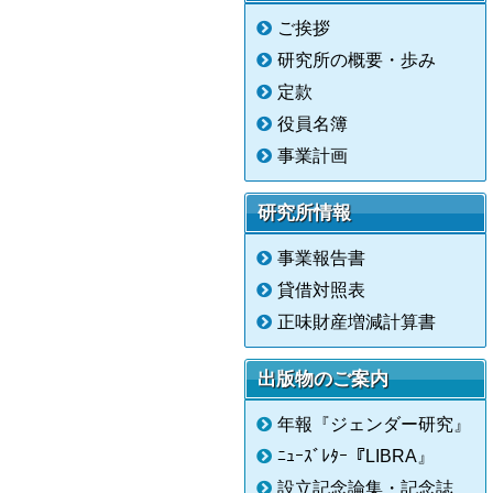
ご挨拶
研究所の概要・歩み
定款
役員名簿
事業計画
研究所情報
事業報告書
貸借対照表
正味財産増減計算書
出版物のご案内
年報『ジェンダー研究』
ﾆｭｰｽﾞﾚﾀｰ『LIBRA』
設立記念論集・記念誌