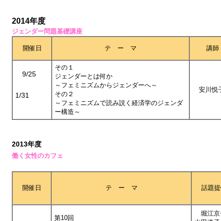
2014年度
ジェンダー問題基礎講座
開催日
テ ー マ
講師
その１
9/25
ジェンダーとは何か
～フェミニズムからジェンダーへ～
安川悦
その２
1/31
～フェミニズムで読み説く経済学のジェンダ
ー構造～
2013年度
働く女性のカフェ
開催日
テ ー マ
話題提
堀江京
第10回