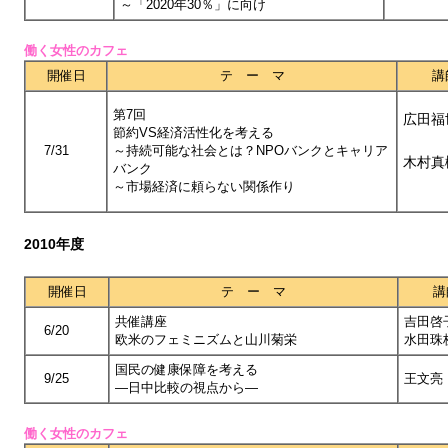
～「2020年30％」に向け
働く女性のカフェ
開催日
テ ー マ
講
第7回
広田福
節約VS経済活性化を考える
7/31
～持続可能な社会とは？NPOバンクとキャリア
木村真
バンク
～市場経済に頼らない関係作り
2010年度
開催日
テ ー マ
講
共催講座
吉田啓
6/20
欧米のフェミニズムと山川菊栄
水田珠
国民の健康保障を考える
9/25
王文亮
―日中比較の視点から―
働く女性のカフェ