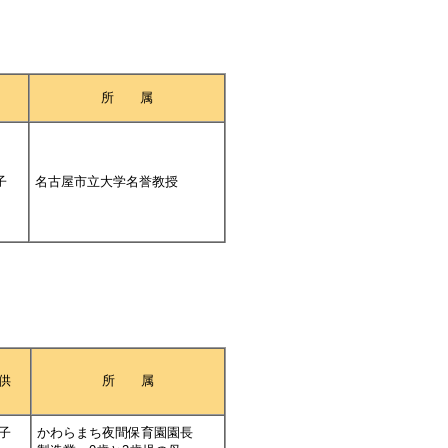
所 属
子
名古屋市立大学名誉教授
供
所 属
子
かわらまち夜間保育園園長