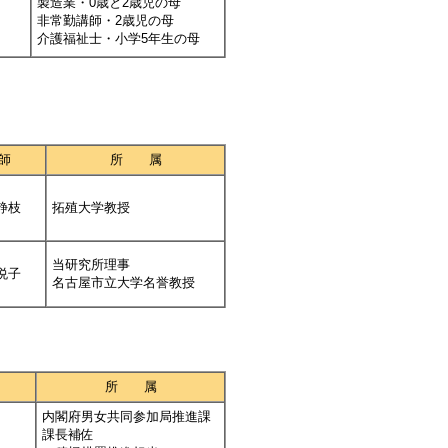
製造業・0歳と2歳児の母
非常勤講師・2歳児の母
介護福祉士・小学5年生の母
師
所 属
静枝
拓殖大学教授
当研究所理事
悦子
名古屋市立大学名誉教授
所 属
内閣府男女共同参加局推進課
課長補佐