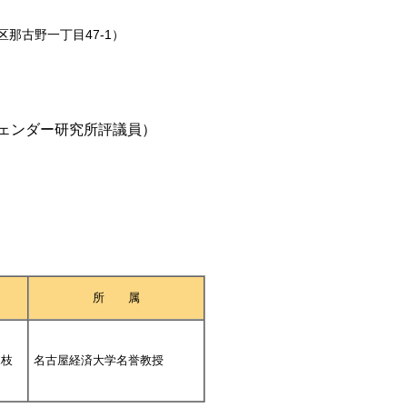
那古野一丁目47-1）
ェンダー研究所評議員）
所 属
珠枝
名古屋経済大学名誉教授