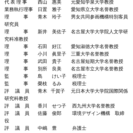
代 表 理 事 西山 惠美 元愛知学泉大学教授
業務執行理事 日置 雅子 愛知県立大学名誉教授
理 事 青木 玲子 男女共同参画機構特別客員
研究員
理 事 新井 美佐子 名古屋大学大学院人文学研
究科准教授
理 事 石田 好江 愛知淑徳大学名誉教授
理 事 小川 眞里子 三重大学名誉教授
理 事 武田 貴子 名古屋短期大学名誉教授
理 事 別所 良美 名古屋市立大学名誉教授
監 事 島 けい子 税理士
監 事 榮枝 るみ 税理士
評 議 員 青木 千賀子 元日本大学大学院国際関係
研究科教授
評 議 員 香川 せつ子 西九州大学名誉教授
評 議 員 佐藤 俊郎 環境デザイン機構 取締
役
評 議 員 中嶋 豊 弁護士