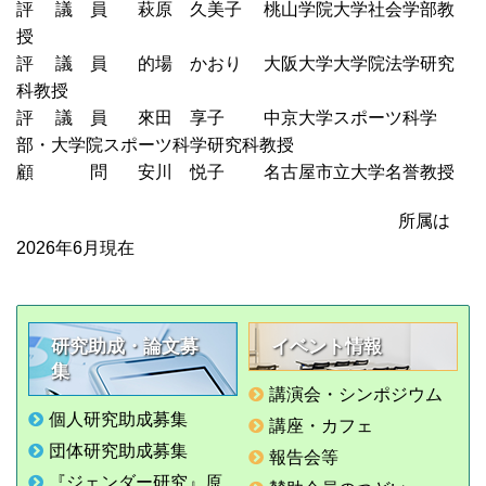
評 議 員 萩原 久美子 桃山学院大学社会学部教
授
評 議 員 的場 かおり 大阪大学大学院法学研究
科教授
評 議 員 來田 享子 中京大学スポーツ科学
部・大学院スポーツ科学研究科教授
顧 問 安川 悦子 名古屋市立大学名誉教授
所属は
2026年6月現在
研究助成・論文募
イベント情報
集
講演会・シンポジウム
個人研究助成募集
講座・カフェ
団体研究助成募集
報告会等
『ジェンダー研究』原