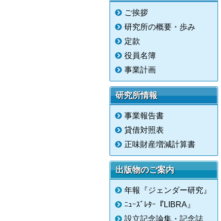
ご挨拶
研究所の概要・歩み
定款
役員名簿
事業計画
研究所情報
事業報告書
貸借対照表
正味財産増減計算書
出版物のご案内
年報『ジェンダー研究』
ﾆｭｰｽﾞﾚﾀｰ『LIBRA』
設立記念論集・記念誌