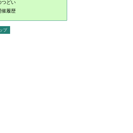
のつどい
開催履歴
ップ