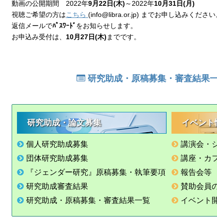
動画の公開期間 2022年
9月22日(木)
～2022年
10月31日(月)
視聴ご希望の方は
こちら
(info@libra.or.jp) までお申し込みくださ
返信メールで
ﾊﾟｽﾜｰﾄﾞ
をお知らせします。
お申込み受付は、
10月27日(木)
までです。
研究助成・原稿募集・審査結果
研究助成・論文募集
イベント
個人研究助成募集
講演会・
団体研究助成募集
講座・カ
『ジェンダー研究』原稿募集・執筆要項
報告会等
研究助成審査結果
賛助会員
研究助成・原稿募集・審査結果一覧
イベント