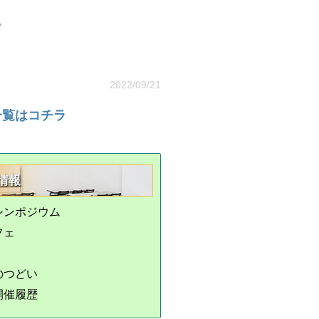
い。
2022/09/21
一覧はコチラ
情報
シンポジウム
フェ
のつどい
開催履歴