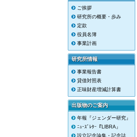
ご挨拶
研究所の概要・歩み
定款
役員名簿
事業計画
研究所情報
事業報告書
貸借対照表
正味財産増減計算書
出版物のご案内
年報『ジェンダー研究』
ﾆｭｰｽﾞﾚﾀｰ『LIBRA』
設立記念論集・記念誌