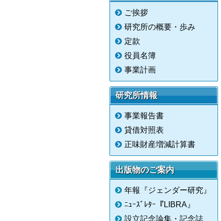
ご挨拶
研究所の概要・歩み
定款
役員名簿
事業計画
研究所情報
事業報告書
貸借対照表
正味財産増減計算書
出版物のご案内
年報『ジェンダー研究』
ﾆｭｰｽﾞﾚﾀｰ『LIBRA』
設立記念論集・記念誌