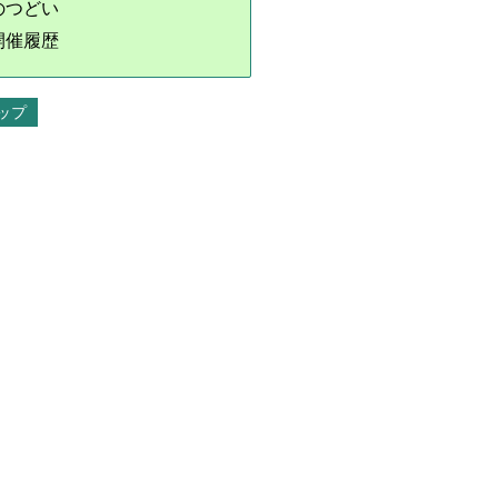
のつどい
開催履歴
ップ