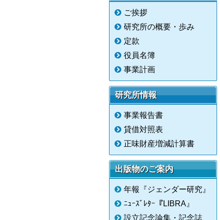
ご挨拶
研究所の概要・歩み
定款
役員名簿
事業計画
研究所情報
事業報告書
貸借対照表
正味財産増減計算書
出版物のご案内
年報『ジェンダー研究』
ﾆｭｰｽﾞﾚﾀｰ『LIBRA』
設立記念論集・記念誌