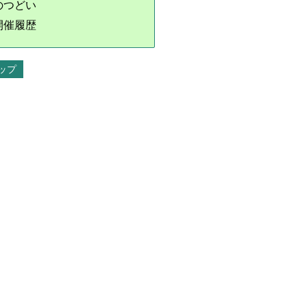
のつどい
開催履歴
ップ