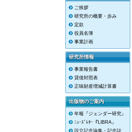
ご挨拶
研究所の概要・歩み
定款
役員名簿
事業計画
研究所情報
事業報告書
貸借対照表
正味財産増減計算書
出版物のご案内
年報『ジェンダー研究』
ﾆｭｰｽﾞﾚﾀｰ『LIBRA』
設立記念論集・記念誌