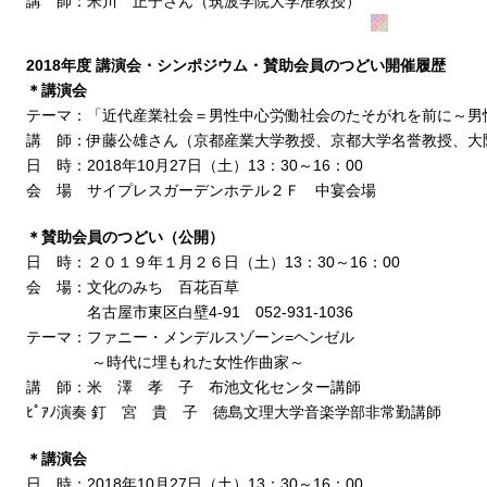
講 師：米川 正子さん（筑波学院大学准教授）
2018年度 講演会・シンポジウム・賛助会員のつどい開催履歴
＊講演会
テーマ：「近代産業社会＝男性中心労働社会のたそがれを前に～男
講 師：伊藤公雄さん（京都産業大学教授、京都大学名誉教授、大
日 時：2018年10月27日（土）13：30～16：00
会 場 サイプレスガーデンホテル２Ｆ 中宴会場
＊賛助会員のつどい（公開）
日 時：２０１９年１月２６日（土）13：30～16：00
会 場：文化のみち 百花百草
名古屋市東区白壁4-91 052-931-1036
テーマ：ファニー・メンデルスゾーン=ヘンゼル
～時代に埋もれた女性作曲家～
講 師：米 澤 孝 子 布池文化センター講師
ﾋﾟｱﾉ演奏 釘 宮 貴 子 徳島文理大学音楽学部非常勤講師
＊講演会
日 時：2018年10月27日（土）13：30～16：00