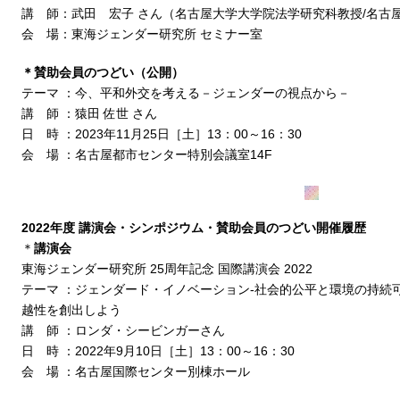
講 師：武田 宏子 さん（名古屋大学大学院法学研究科教授/名古
会 場：東海ジェンダー研究所 セミナー室
＊賛助会員のつどい（公開）
テーマ ：今、平和外交を考える－ジェンダーの視点から－
講 師 ：猿田 佐世 さん
日 時 ：2023年11月25日［土］13：00～16：30
会 場 ：名古屋都市センター特別会議室14F
2022年度 講演会・シンポジウム・賛助会員のつどい開催履歴
＊
講演会
東海ジェンダー研究所 25周年記念 国際講演会 2022
テーマ ：ジェンダード・イノベーション-社会的公平と環境の持続
越性を創出しよう
講 師 ：ロンダ・シービンガーさん
日 時 ：2022年9月10日［土］13：00～16：30
会 場 ：名古屋国際センター別棟ホール