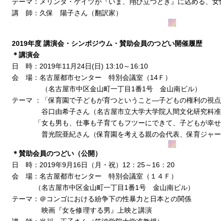
テーマ：メリンダ・ゲイツが『いま、翔び立つとき』に込める、女
講 師：久保 陽子さん（翻訳家）
2019年度 講演会・シンポジウム・賛助会員のつどい開催履歴
＊講演会
日 時：2019年11月24日(日) 13:10～16:10
会 場：名古屋都市センター 特別会議室（14Ｆ）
（名古屋市中区金山町一丁目1番1号 金山南ビル）
テーマ ：「保育園で子どもが育つということ―子どもの権利の視
谷口由希子さん（名古屋市立大学大学院人間文化研究科准
「女も男も、仕事も子育てもフツーにできて、子どもが幸せ
普光院亜紀さん（保育園を考える親の会代表、保育ジャー
＊賛助会員のつどい（公開）
日 時：2019年9月16日（月・祝）12：25～16：20
会 場：名古屋都市センター 特別会議室（１４Ｆ）
（名古屋市中区金山町一丁目1番1号 金山南ビル）
テーマ：＠コンゴにおける紛争下の性暴力と日本との関係
映画『女を修理する男』上映と講演