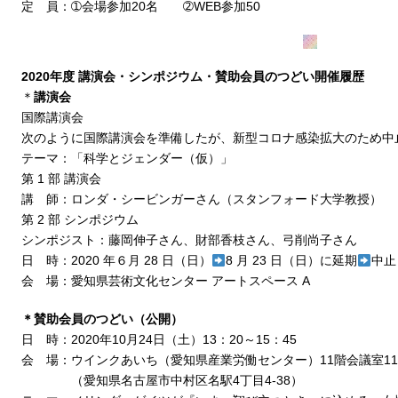
定 員：➀会場参加20名 ➁WEB参加50
2020年度 講演会・シンポジウム・賛助会員のつどい開催履歴
＊
講演会
国際講演会
次のように国際講演会を準備したが、新型コロナ感染拡大のため中
テーマ：「科学とジェンダー（仮）」
第 1 部 講演会
講 師：ロンダ・シービンガーさん（スタンフォード大学教授）
第 2 部 シンポジウム
シンポジスト：藤岡伸子さん、財部香枝さん、弓削尚子さん
日 時：2020 年６月 28 日（日）
8 月 23 日（日）に延期
中止
会 場：愛知県芸術文化センター アートスペース A
＊賛助会員のつどい（公開）
日 時：2020年10月24日（土）13：20～15：45
会 場：ウインクあいち（愛知県産業労働センター）11階会議室11
（愛知県名古屋市中村区名駅4丁目4-38）