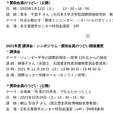
＊賛助会員のつどい（公開）
日 時：2023年1月21日（土） 13：30～16：00
講 師：青木 千賀子 さん（元日本大学大学院国際関係研究科 
テーマ：社会を動かす「開発とジェンダー」～ネパールのダリット
会 場：名古屋都市センター特別会議室 14F
2021年度 講演会・シンポジウム・賛助会員のつどい開催履歴
＊
講演会
テーマ：ジェンダー平等の国際的潮流 ―世界 120 位からの脱却
講 師：林陽子さん（弁護士、元国連女性差別撤廃委員会委員長）
日 時：2021 年 11 月 28 日（日） 13 時 30 分～15 時 50 分
会 場：国際センター別棟ホール（オンライン併用）
＊賛助会員のつどい（公開）
ジェンダー
テーマ：企画展「
性差
の日本史」で伝えたかったこと
日 時：2021年10月24日（土）13：30～15：50
講 師：横山 百合子 さん（国立歴史民俗博物館名誉教授）
会 場：➀名古屋都市センター特別会議室（14F）➁WEB参加